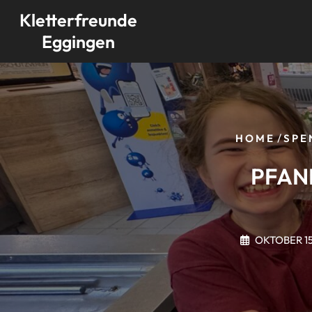
Skip
Kletterfreunde
to
Eggingen
content
/
HOME
SPE
PFAN
OKTOBER 15