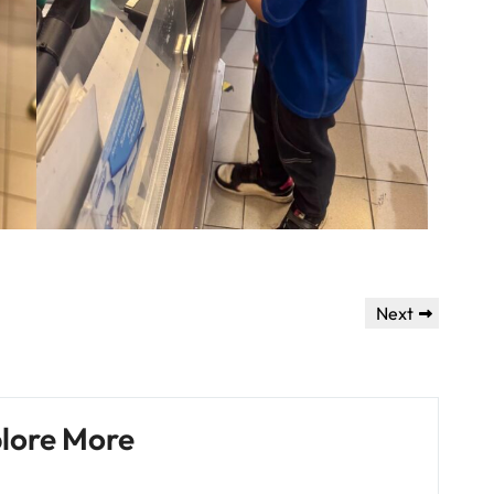
Next
Next
Post
lore More