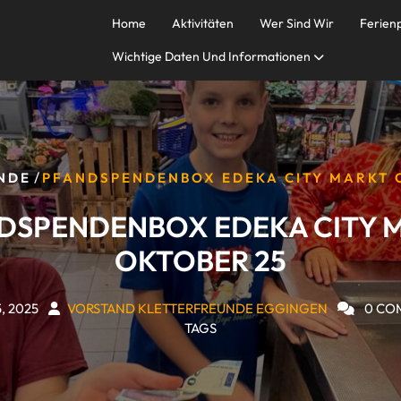
Home
Aktivitäten
Wer Sind Wir
Ferie
Wichtige Daten Und Informationen
/
NDE
PFANDSPENDENBOX EDEKA CITY MARKT 
DSPENDENBOX EDEKA CITY 
OKTOBER 25
, 2025
VORSTAND KLETTERFREUNDE EGGINGEN
0 CO
TAGS