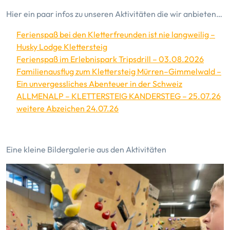
Hier ein paar infos zu unseren Aktivitäten die wir anbieten…
Ferienspaß bei den Kletterfreunden ist nie langweilig –
Husky Lodge Klettersteig
Ferienspaß im Erlebnispark Tripsdrill – 03.08.2026
Familienausflug zum Klettersteig Mürren–Gimmelwald –
Ein unvergessliches Abenteuer in der Schweiz
ALLMENALP – KLETTERSTEIG KANDERSTEG – 25.07.26
weitere Abzeichen 24.07.26
Eine kleine Bildergalerie aus den Aktivitäten