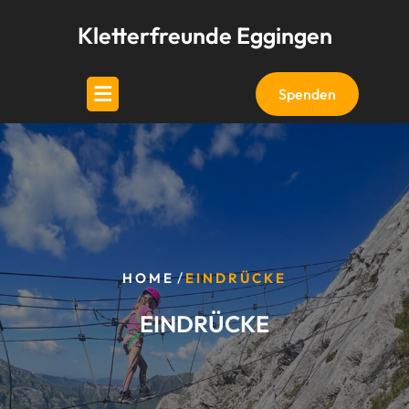
Skip
Kletterfreunde Eggingen
to
content
Spenden
/
HOME
EINDRÜCKE
EINDRÜCKE